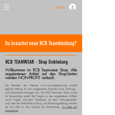
Anmelden
Du brauchst neue RCB Teamkleidung?
RCB TEAMWEAR - Shop Einbindung
Willkommen im RCB Teamwear Shop. Alle
angebotenen Artikel auf den Shop-Seiten
werden NON-PROFIT verkauft.
Der Betreiber der Website
www.rcb-modellsport.de
schließt
jegliche Haftung für alle angebotenen Produkte sowie Zahlungs -
und Versandabwicklungen aus. Der RCB Teamwear Shop wurde
mit Spreadshop erstellt. Bei Fragen zu den angebotenen Artikeln
sowie Fragen und/oder Problemen mit dem Zahlungsverkehr
und/oder der Verkaufsabwicklung und Rechnungsstellung wenden
Sie sich bitte an den Support von Spreadshop.
Zur Seite von
Spreadshop